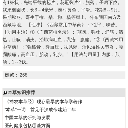
有1杯状，先端平截的苞片；花冠裂片4，脱落；子房下位。
浆果椭圆状，长3～4毫米，熟时黄色，平滑。花期8～9月。
果期秋冬。寄生于榆、桑、柳、杨等树上。分布我国南方及
西藏等地。 【性味】《西藏常用中草药》："性平，味苦。"
【功用主治】①《广西药植名录》："驱风，强壮，舒筋，清
热，止咳，消炎。治肺病吐血，乳疮，腹痛。"②《西藏常用
中草药》："强筋骨，降血压，祛风湿。治风湿性关节炎，腰
腿酸痛，高血压，胎动，乳少。" 【用法与用量】内服：煎
汤，1～3钱。
浏览：
268
本草知识推荐
·
《神农本草经》现存最早的本草学著作
·
“本草”一词，首见于汉成帝建始二年
·
中国本草的研究与发展
·
医药健康包括哪些方面