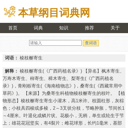
本草纲目词典网
首页
词典
知识
推荐
关于
词语：
棱枝槲寄生
解释：
棱枝槲寄生(《广西药植名录》) 【异名】枫木寄生、
万寿木寄生、柿寄生、樟木寄生、梨寄生(《广西药植名
录》)，青刚栎寄生(《海南植物志》)，桑寄生(《西藏常用中
草药》)。 【来源】为桑寄生科植物棱枝槲寄生的枝叶。 【植
物形态】棱枝槲寄生寄生小灌木，高1米许。枝圆柱形，灰棕
色；小枝具四棱或多棱，2～3叉状分枝，节略肿胀，节间长1
～4厘米。叶退化成鳞片状。花极小，无柄，单生或轮生于节
上；雄花花冠坚实，有4裂片；雌花球形，长约1毫米，基部