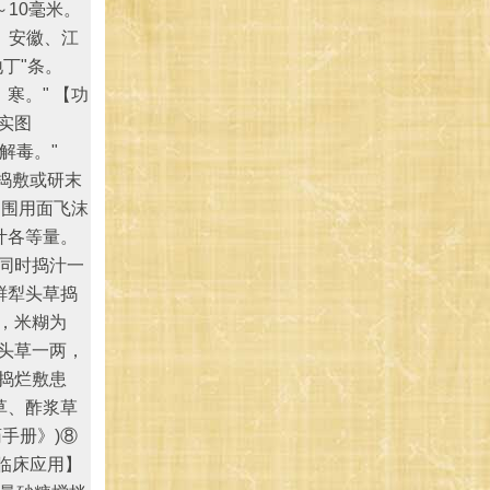
10毫米。
、安徽、江
丁"条。
寒。" 【功
实图
解毒。"
：捣敷或研末
周围用面飞沫
叶各等量。
同时捣汁一
鲜犁头草捣
，米糊为
头草一两，
捣烂敷患
草、酢浆草
手册》)⑧
临床应用】