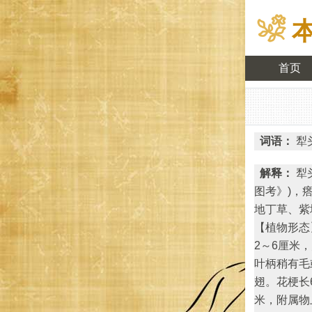
首页
词语：
犁
解释：
犁
图考》)，
地丁草、紫
【植物形态
2～6厘米
叶柄稍有毛
翅。花梗长
米，附属物