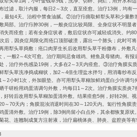
取犁头草1两，小叶金钱草5钱，洗净、切碎、捣烂，用开水和
布过滤，取汁内服，每日2～3次，直至痊愈。治疗13例，均有
天，最短4天。治程中禁食油腻。②治疗疖痈取鲜犁头草和少量酢
敷局部。治疗疖肿30例，一般炎症比较局限、全身症状不明显者
消失而痊愈；若有全身症状者，敷后症状亦可减轻或消失。约80
2次后，因炎症局限化而疮口顶部破溃，露出一个脓头；此时可
再用犁头草捣敷：疮口肉芽生长后改用犁头草干粉撒布，外敷凡
次，一般2～4次可愈。治疗期间忌食雄鸡、鲤鱼及母猪肉。有报
处，治疗外伤感染19例，大多在2～3天内痊愈。③治疗角膜实
鲜犁头草洗净捣成糊状，加2～4倍生理盐水拌匀，用消毒纱布
1～2小时1次，外加眼垫。亦可用犁头草糊加鲜鸡蛋白少许调匀
晒干研粉用鸡蛋清调匀外敷，均每日1～2次。治疗角膜实质炎7
，好转后改用犁头草糊加蛋清外敷。结果痊愈5例，好转2例。
20～70天内；角膜混浊消退时间在30～120天内。匐行性角膜
鸡蛋清外敷。治疗19例，除3例尚留小白点外，其余都恢复原状
菊花、连翘制成复方注射液，治疗扁桃体炎、肺炎、盆腔炎等有
3