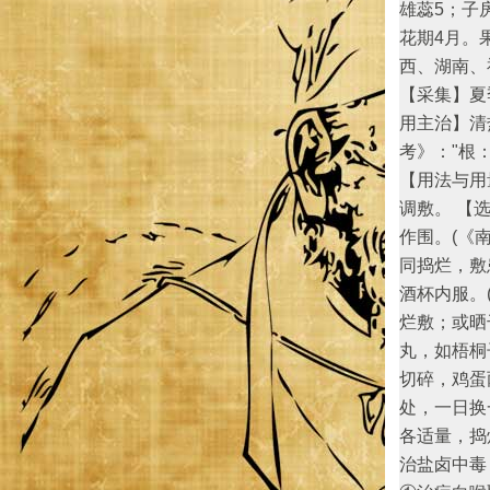
雄蕊5；子
花期4月。
西、湖南、
【采集】夏
用主治】清
考》："根
【用法与用
调敷。 【
作围。(《
同捣烂，敷
酒杯内服。
烂敷；或晒
丸，如梧桐
切碎，鸡蛋
处，一日换
各适量，捣
治盐卤中毒