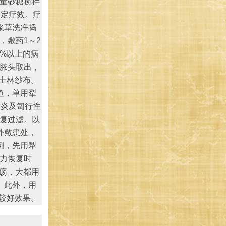
适量砂糖搅拌
一定疗效。疗
浆草洗净捣
，敷药1～2
%以上的病
将脓头取出，
士林纱布。
道，单用犁
质炎及匐行性
反复过滤。以
外敷患处，
例，先用犁
视力恢复时
溃疡，大都用
。此外，用
较好效果。