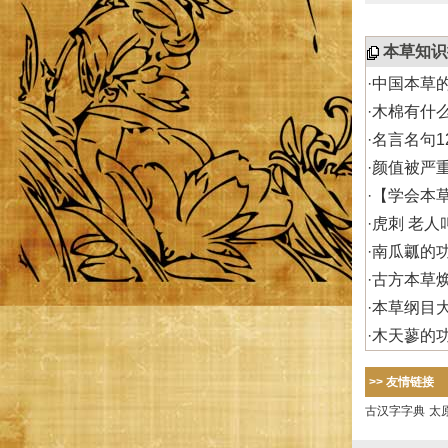
本草知识
·
中国本草
·
木棉有什
·
名言名句1
·
颜值被严
·
【学会本
·
虎刺 老人
·
南瓜瓤的
·
古方本草
·
本草纲目
·
木天蓼的
>> 友情链接
古汉字字典
太