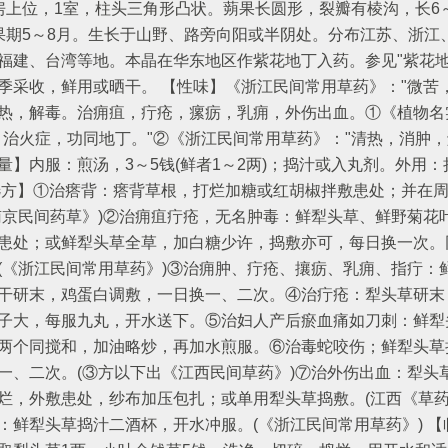
房上位，1室，柱头三角形凸状。蒴果长圆形，裂瓣有棱沟，长6～
果期5～8月。生长于山野、路旁向阳或半阴处。分布江苏、浙江
福建、台湾等地。本晶在华东地区作紫花地丁入药。参见"紫花地
季采收，鲜用或晒干。 【性味】《浙江民间常用草药》："微苦，
热，解毒。治痈疽，疔疮，瘰疬，乳痈，外伤出血。①《植物名
：治火症，功同地丁。"②《浙江民间常用草药》："清热，消肿，
量】内服：煎汤，3～5钱(鲜者1～2两)；捣汁或入丸剂。外用
选方】①治瘩背：瘩背草根，打烂加糖或红胡椒拌敷患处；并在
南京民间药草》)②治痈疽疔疮，无名肿毒：鲜犁头草、鲜野菊花
患处；或鲜犁头草全草，加白糖少许，捣敷亦可，每日换一次。
(《浙江民间常用草药》)③治痈肿、疔疮、攘疬、乳痈、指疔：
干研末，鸡蛋白调敷，一日换一、二次。④治疔疮：犁头草研末
子大，每服九丸，开水送下。⑤治妇人产后瘀血痛如刀刺：鲜犁
两个同搅和，加油略炒，再加水煎服。⑥治毒蛇咬伤；鲜犁头草
一、二次。(③方以下出《江西民间草药》)⑦治外伤出血：犁头
烂，外敷患处，纱布加压包扎；或单用犁头草捣敷。(江西《草药
：鲜犁头草捣汁二酒杯，开水冲服。(《浙江民间常用草药》) 【