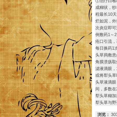
①治疗白喉
成糊状，纱
程最长10
烂如泥，外
次炎症即可
例敷药1～
疮口引流，
每日换药1
头草捣敷患
角膜溃疡取
滤液滴眼，
或将犁头草
头草液滴眼
间，多数在
犁头草糊加
犁头草与野
浏览：
30