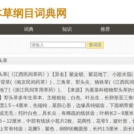
本草纲目词典网
词典
知识
推荐
头草
头草(《江西民间草药》) 【异名】紫金锁、紫花地丁、小甜水茄
瘩背草(《南京民间药草》)，三角草、犁头尖、烙铁草(《江西民间
地丁(《浙江民间常用草药》)。 【来源】为堇菜科植物犁头草的
】犁头草多年生草本。主根粗短，白色。叶丛生，长卵形至三角
，宽1.5～4厘米，先端钝，基部心形，边缘具钝锯齿，下面稍带
或无毛；托叶白色，具长尖，有稀疏的线状齿；叶柄长2～8厘
6～12厘米，中部有线状小苞片2枚。花两性，花萼5，披针形，
上常有钝齿；花瓣5，紫色，倒卵状椭圆形，长约1.5厘米，距长