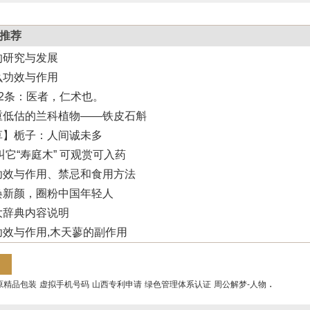
推荐
的研究与发展
么功效与作用
2条：医者，仁术也。
重低估的兰科植物——铁皮石斛
草】栀子：人间诚未多
叫它“寿庭木” 可观赏可入药
功效与作用、禁忌和食用方法
焕新颜，圈粉中国年轻人
大辞典内容说明
功效与作用,木天蓼的副作用
.
原精品包装
虚拟手机号码
山西专利申请
绿色管理体系认证
周公解梦-人物