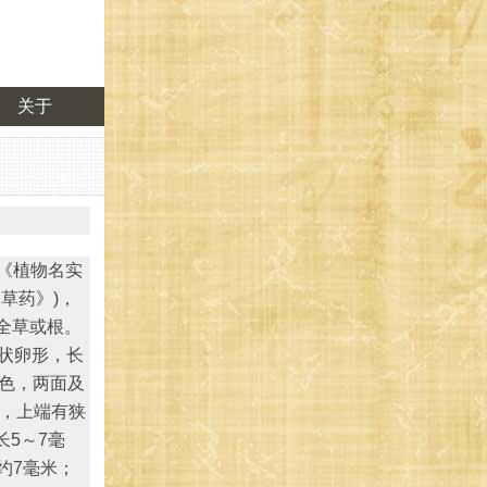
关于
(《植物名实
草药》)，
全草或根。
状卵形，长
紫色，两面及
米，上端有狭
长5～7毫
约7毫米；