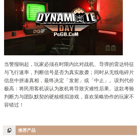
当警报响起，玩家必须在时限内比对战机、导弹的雷达特征
与飞行速率，判断信号是否为真实敌袭；同时从无线电碎片
信息中拼凑真相，最终决定「发射」或「中止」。误判代价
极高：将民用客机误认为敌机将导致灾难性后果。这款考验
判断力与团队默契的硬核模拟游戏，喜欢策略协作的玩家不
容错过！
推荐产品