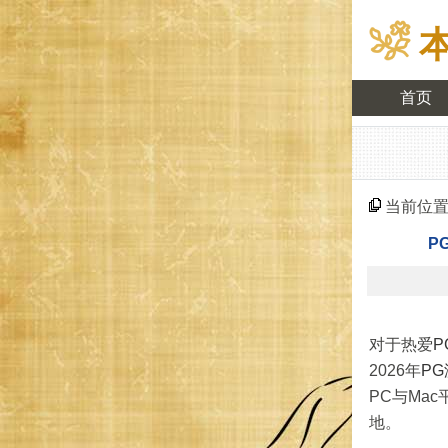
首页
当前位
P
对于热爱
P
2026年
P
PC与Ma
地。