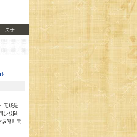
关于
t》
ot》无疑是
，同步登陆
专属避世天