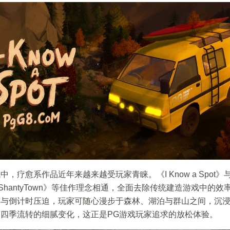
，疗愈系作品近年来越来越受玩家青睐。《I Know a Spot》与《
》《ShantyTown》等佳作理念相通，全面去除传统建造游戏中的
缚与倒计时压迫，玩家可随心漫步于森林、湖泊与群山之间，沉
四季流转的细腻变化，这正是PG游戏玩家追求的放松体验。