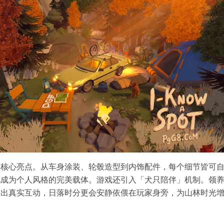
是核心亮点。从车身涂装、轮毂造型到内饰配件，每个细节皆可
地成为个人风格的完美载体。游戏还引入「犬只陪伴」机制。领
做出真实互动，日落时分更会安静依偎在玩家身旁，为山林时光