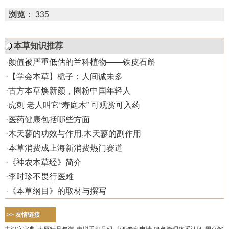
浏览：
335
本草知识推荐
·
颜值被严重低估的兰科植物——铁皮石斛
·
【学会本草】栀子：人间诚未多
·
古方本草焕新颜，圈粉中国年轻人
·
虎刺 老人叫它“寿庭木” 可观赏可入药
·
医药健康包括哪些方面
·
木天蓼的功效与作用,木天蓼的副作用
·
本草消费成上海新消费热门赛道
·
《神农本草经》简介
·
李时珍不畏行医难
·
《本草纲目》的取材与撰写
>> 友情链接