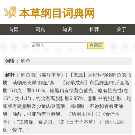
本草纲目词典网
首页
词典
知识
推荐
关于
词语：
鲤鱼
解释：
鲤鱼脂(《实疗本草》) 【来源】为鲤科动物鲤鱼的脂
肪。动物形态详"鲤鱼"条。 【化学成分】市品鲤鱼l市斤含脂
肪15.8克，即3.16%。鲤脂稍有绿黄色萤光，略有旋光性(在
16°，为-1.1°)，约含游离脂肪酸6.95%。脂肪中的脂肪酸，饱
和者有硬脂酸及少量肉豆蔻酸、棕榈酸；不饱和者有亚油
酸，油酸，可能尚有亚麻酸。 【功用主治】①《食疗本
草》："主诸痫，食之良。"②《日华子本草》："治小儿痫
疾，惊忤。"