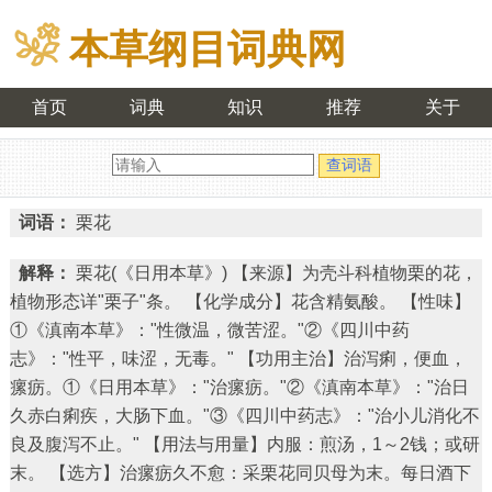
本草纲目词典网
首页
词典
知识
推荐
关于
词语：
栗花
解释：
栗花(《日用本草》) 【来源】为壳斗科植物栗的花，
植物形态详"栗子"条。 【化学成分】花含精氨酸。 【性味】
①《滇南本草》："性微温，微苦涩。"②《四川中药
志》："性平，味涩，无毒。" 【功用主治】治泻痢，便血，
瘰疬。①《日用本草》："治瘰疬。"②《滇南本草》："治日
久赤白痢疾，大肠下血。"③《四川中药志》："治小儿消化不
良及腹泻不止。" 【用法与用量】内服：煎汤，1～2钱；或研
末。 【选方】治瘰疬久不愈：采栗花同贝母为末。每日酒下