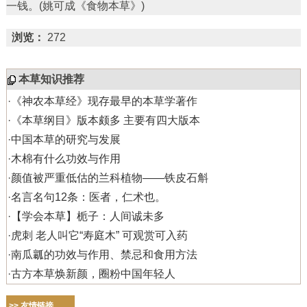
一钱。(姚可成《食物本草》)
浏览：
272
本草知识推荐
·
《神农本草经》现存最早的本草学著作
·
《本草纲目》版本颇多 主要有四大版本
·
中国本草的研究与发展
·
木棉有什么功效与作用
·
颜值被严重低估的兰科植物——铁皮石斛
·
名言名句12条：医者，仁术也。
·
【学会本草】栀子：人间诚未多
·
虎刺 老人叫它“寿庭木” 可观赏可入药
·
南瓜瓤的功效与作用、禁忌和食用方法
·
古方本草焕新颜，圈粉中国年轻人
>> 友情链接