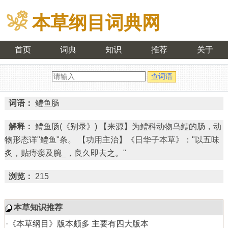
本草纲目词典网
首页
词典
知识
推荐
关于
词语：
鳢鱼肠
解释：
鳢鱼肠(《别录》) 【来源】为鳢科动物乌鳢的肠，动
物形态详"鳢鱼"条。 【功用主治】《日华子本草》："以五味
炙，贴痔瘘及腕_，良久即去之。"
浏览：
215
本草知识推荐
·
《本草纲目》版本颇多 主要有四大版本