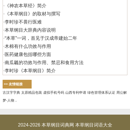
·
《神农本草经》简介
·
《本草纲目》的取材与撰写
·
李时珍不畏行医难
·
本草纲目大辞典内容说明
·
“本草”一词，首见于汉成帝建始二年
·
木棉有什么功效与作用
·
医药健康包括哪些方面
·
南瓜瓤的功效与作用、禁忌和食用方法
·
李时珍《本草纲目》简介
>> 友情链接
古汉字字典
太原精品包装
虚拟手机号码
山西专利申请
绿色管理体系认证
周公解
.
梦-人物
2024-2026
本草纲目词典网
本草纲目词语
大全