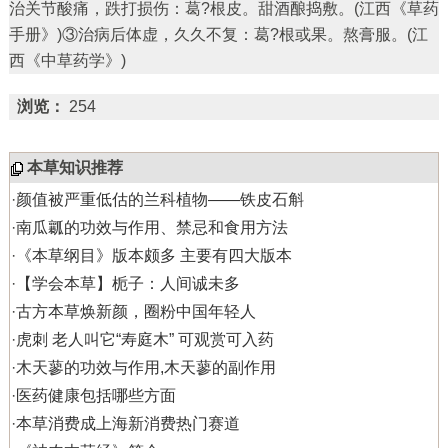
治关节酸痛，跌打损伤：葛?根皮。甜酒酿捣敷。(江西《草药
手册》)③治病后体虚，久久不复：葛?根或果。熬膏服。(江
西《中草药学》)
浏览：
254
本草知识推荐
·
颜值被严重低估的兰科植物——铁皮石斛
·
南瓜瓤的功效与作用、禁忌和食用方法
·
《本草纲目》版本颇多 主要有四大版本
·
【学会本草】栀子：人间诚未多
·
古方本草焕新颜，圈粉中国年轻人
·
虎刺 老人叫它“寿庭木” 可观赏可入药
·
木天蓼的功效与作用,木天蓼的副作用
·
医药健康包括哪些方面
·
本草消费成上海新消费热门赛道