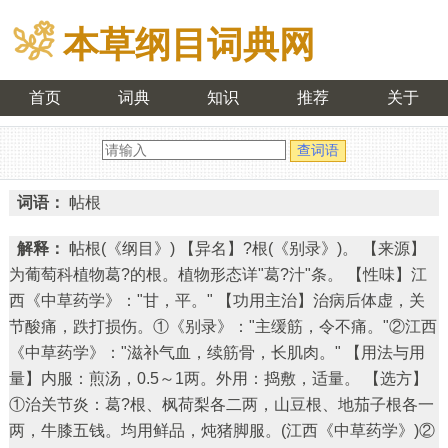
本草纲目词典网
首页
词典
知识
推荐
关于
词语：
帖根
解释：
帖根(《纲目》) 【异名】?根(《别录》)。 【来源】
为葡萄科植物葛?的根。植物形态详"葛?汁"条。 【性味】江
西《中草药学》："甘，平。" 【功用主治】治病后体虚，关
节酸痛，跌打损伤。①《别录》："主缓筋，令不痛。"②江西
《中草药学》："滋补气血，续筋骨，长肌肉。" 【用法与用
量】内服：煎汤，0.5～1两。外用：捣敷，适量。 【选方】
①治关节炎：葛?根、枫荷梨各二两，山豆根、地茄子根各一
两，牛膝五钱。均用鲜品，炖猪脚服。(江西《中草药学》)②