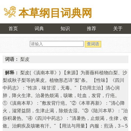
本草纲目词典网
首页
词典
知识
推荐
关于
词语：
梨皮
解释：
梨皮(《滇南本草》) 【来源】为蔷薇科植物白梨、沙
梨或秋子梨等的果皮。植物形态详"梨"条。 【性味】《四川
中药志》："性凉，味甘涩，无毒。" 【功用主治】清心润
肺，降火生津。治暑热烦渴，咳嗽，吐血，发背，疔疮。
①《滇南本草》："敷发背疔疮。"②《本草再新》："清心降
火，滋肾益阴，生津止渴，除烦去湿。"③《陆川本草》："治
痧积暑热。"④《四川中药志》："清暑热，止烦渴，生律，收
敛。治痢疾及咳嗽有汗。" 【用法与用量】内服：煎汤，3～5