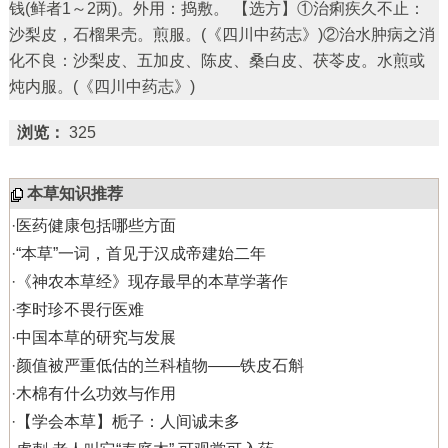
钱(鲜者1～2两)。外用：捣敷。 【选方】①治痢疾久不止：
沙梨皮，石榴果壳。煎服。(《四川中药志》)②治水肿病之消
化不良：沙梨皮、五加皮、陈皮、桑白皮、茯苓皮。水煎或
炖内服。(《四川中药志》)
浏览：
325
本草知识推荐
·
医药健康包括哪些方面
·
“本草”一词，首见于汉成帝建始二年
·
《神农本草经》现存最早的本草学著作
·
李时珍不畏行医难
·
中国本草的研究与发展
·
颜值被严重低估的兰科植物——铁皮石斛
·
木棉有什么功效与作用
·
【学会本草】栀子：人间诚未多