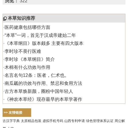
浏览：
322
本草知识推荐
·
医药健康包括哪些方面
·
“本草”一词，首见于汉成帝建始二年
·
《本草纲目》版本颇多 主要有四大版本
·
李时珍不畏行医难
·
李时珍《本草纲目》简介
·
木棉有什么功效与作用
·
名言名句12条：医者，仁术也。
·
南瓜瓤的功效与作用、禁忌和食用方法
·
古方本草焕新颜，圈粉中国年轻人
·
《神农本草经》现存最早的本草学著作
>> 友情链接
古汉字字典
太原精品包装
虚拟手机号码
山西专利申请
绿色管理体系认证
周公解