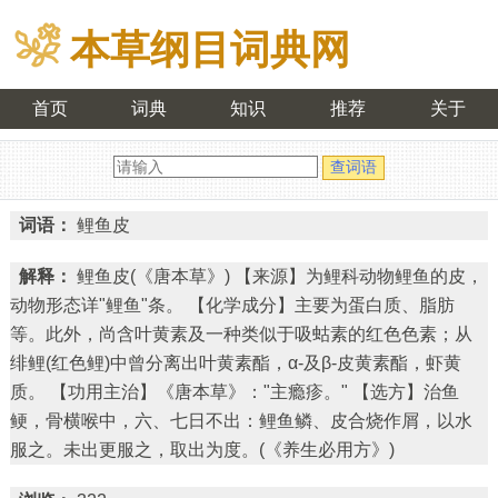
本草纲目词典网
首页
词典
知识
推荐
关于
词语：
鲤鱼皮
解释：
鲤鱼皮(《唐本草》) 【来源】为鲤科动物鲤鱼的皮，
动物形态详"鲤鱼"条。 【化学成分】主要为蛋白质、脂肪
等。此外，尚含叶黄素及一种类似于吸蛄素的红色色素；从
绯鲤(红色鲤)中曾分离出叶黄素酯，α-及β-皮黄素酯，虾黄
质。 【功用主治】《唐本草》："主瘾疹。" 【选方】治鱼
鲠，骨横喉中，六、七日不出：鲤鱼鳞、皮合烧作屑，以水
服之。未出更服之，取出为度。(《养生必用方》)